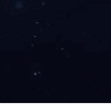
多年专
FOCUS ON ONE-STOP SOLUTION OF CRUSHING